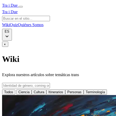
Tra i Due
Tra i Due
Wiki
Quiz
Quiénes Somos
ES
◐
Wiki
Explora nuestros artículos sobre temáticas trans
Todos
Ciencia
Cultura
Itinerarios
Personas
Terminología