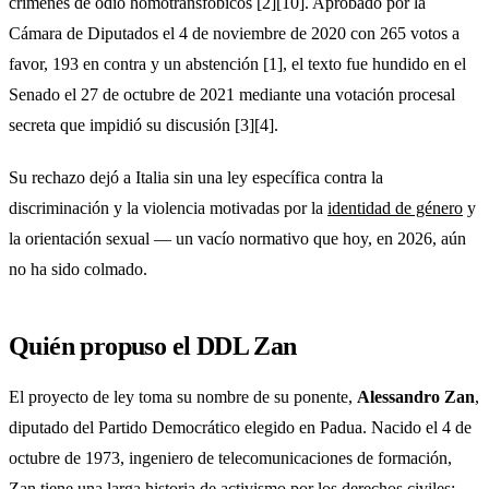
crímenes de odio homotransfóbicos [2][10]. Aprobado por la
Cámara de Diputados el 4 de noviembre de 2020 con 265 votos a
favor, 193 en contra y un abstención [1], el texto fue hundido en el
Senado el 27 de octubre de 2021 mediante una votación procesal
secreta que impidió su discusión [3][4].
Su rechazo dejó a Italia sin una ley específica contra la
discriminación y la violencia motivadas por la
identidad de género
y
la orientación sexual — un vacío normativo que hoy, en 2026, aún
no ha sido colmado.
Quién propuso el DDL Zan
El proyecto de ley toma su nombre de su ponente,
Alessandro Zan
,
diputado del Partido Democrático elegido en Padua. Nacido el 4 de
octubre de 1973, ingeniero de telecomunicaciones de formación,
Zan tiene una larga historia de activismo por los derechos civiles: