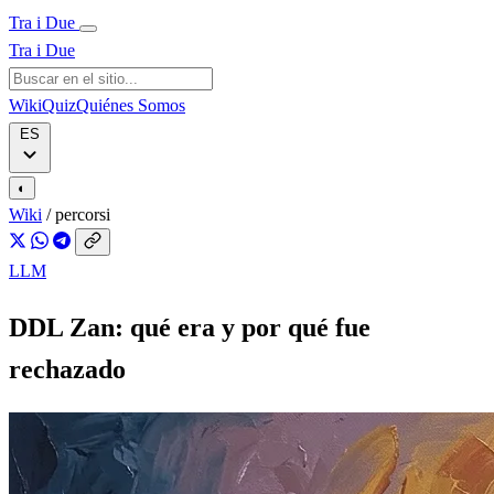
Tra i Due
Tra i Due
Wiki
Quiz
Quiénes Somos
ES
◐
Wiki
/
percorsi
LLM
DDL Zan: qué era y por qué fue
rechazado