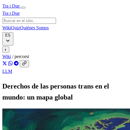
Tra i Due
Tra i Due
Wiki
Quiz
Quiénes Somos
ES
◐
Wiki
/
percorsi
LLM
Derechos de las personas trans en el
mundo: un mapa global