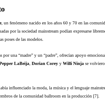
to
e
, un fenómeno nacido en los años 60 y 70 en las comun
nadas por la sociedad mainstream podían expresarse librem
 las poses de las modelos.
as por una “madre” y un “padre”, ofrecían apoyo emocional
Pepper LaBeija
,
Dorian Corey
y
Willi Ninja
se volviero
 había influenciado la moda, la música y el lenguaje mains
iembros de la comunidad ballroom en la producción [7].