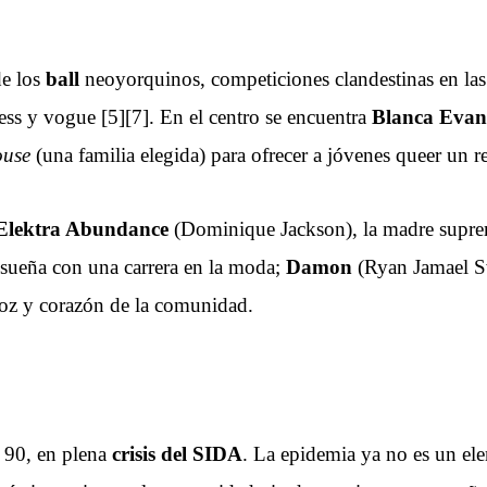
de los
ball
neoyorquinos, competiciones clandestinas en l
ess y vogue [5][7]. En el centro se encuentra
Blanca Evang
ouse
(una familia elegida) para ofrecer a jóvenes queer un r
Elektra Abundance
(Dominique Jackson), la madre supre
sueña con una carrera en la moda;
Damon
(Ryan Jamael Sw
 voz y corazón de la comunidad.
s 90, en plena
crisis del SIDA
. La epidemia ya no es un ele