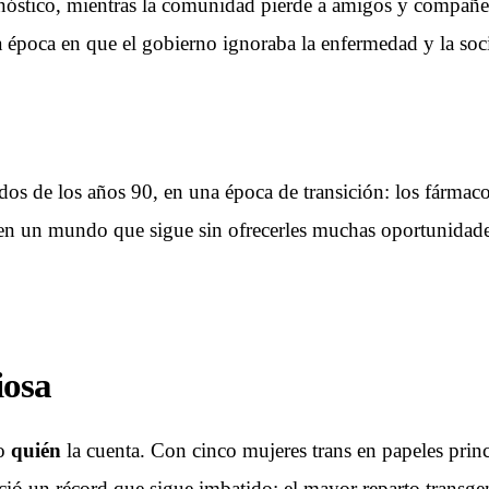
iagnóstico, mientras la comunidad pierde a amigos y compañ
a época en que el gobierno ignoraba la enfermedad y la soc
os de los años 90, en una época de transición: los fármacos
 en un mundo que sigue sin ofrecerles muchas oportunidades.
iosa
no
quién
la cuenta. Con cinco mujeres trans en papeles pri
ció un récord que sigue imbatido: el mayor reparto transgend