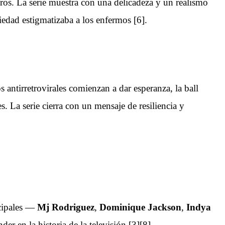
eros. La serie muestra con una delicadeza y un realismo
iedad estigmatizaba a los enfermos [6].
 antirretrovirales comienzan a dar esperanza, la ball
 La serie cierra con un mensaje de resiliencia y
ncipales —
Mj Rodriguez
,
Dominique Jackson
,
Indya
er en la historia de la televisión [3][8].