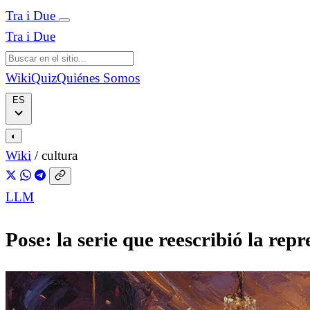
Tra i Due
Tra i Due
Wiki
Quiz
Quiénes Somos
ES
◐
Wiki
/
cultura
LLM
Pose: la serie que reescribió la rep