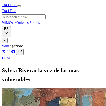
Tra i Due
Tra i Due
Wiki
Quiz
Quiénes Somos
ES
◐
Wiki
/
persone
LLM
Sylvia Rivera: la voz de las mas
vulnerables