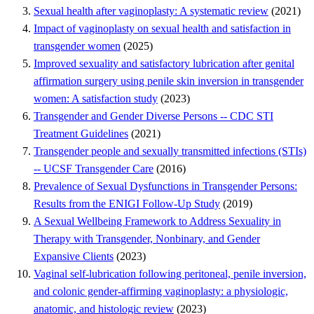
Sexual health after vaginoplasty: A systematic review
(2021)
Impact of vaginoplasty on sexual health and satisfaction in
transgender women
(2025)
Improved sexuality and satisfactory lubrication after genital
affirmation surgery using penile skin inversion in transgender
women: A satisfaction study
(2023)
Transgender and Gender Diverse Persons -- CDC STI
Treatment Guidelines
(2021)
Transgender people and sexually transmitted infections (STIs)
-- UCSF Transgender Care
(2016)
Prevalence of Sexual Dysfunctions in Transgender Persons:
Results from the ENIGI Follow-Up Study
(2019)
A Sexual Wellbeing Framework to Address Sexuality in
Therapy with Transgender, Nonbinary, and Gender
Expansive Clients
(2023)
Vaginal self-lubrication following peritoneal, penile inversion,
and colonic gender-affirming vaginoplasty: a physiologic,
anatomic, and histologic review
(2023)