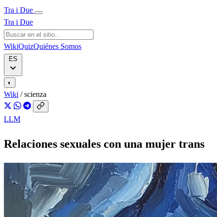
Tra i Due
Tra i Due
Wiki
Quiz
Quiénes Somos
ES
◐
Wiki
/
scienza
LLM
Relaciones sexuales con una mujer trans