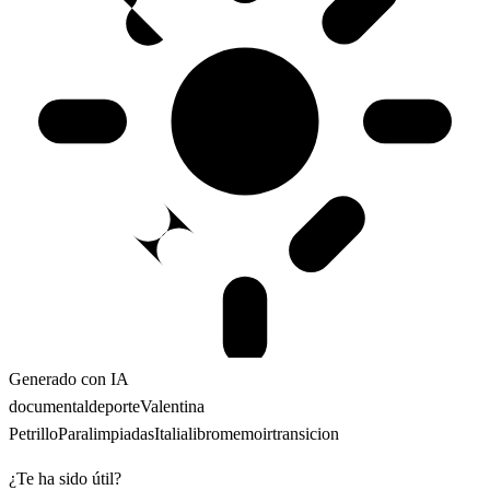
Generado con IA
documental
deporte
Valentina
Petrillo
Paralimpiadas
Italia
libro
memoir
transicion
¿Te ha sido útil?