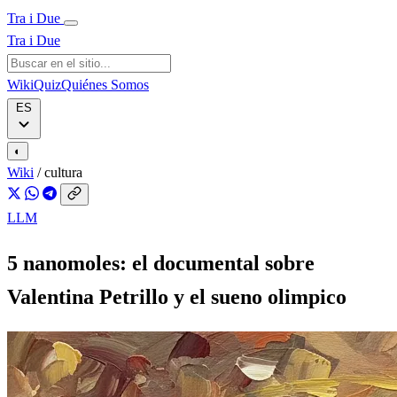
Tra i Due
Tra i Due
Wiki
Quiz
Quiénes Somos
ES
◐
Wiki
/
cultura
LLM
5 nanomoles: el documental sobre
Valentina Petrillo y el sueno olimpico