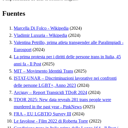
Fuentes
Marcella Di Folco - Wikipedia
(2024)
Vladimir Luxuria - Wikipedia
(2024)
Valentina Petrillo, prima atleta transgender alle Paralimpiadi -
Eurosport
(2024)
La prima protesta per i diritti delle persone trans in Italia, 45
anni fa - Il Post
(2025)
MIT – Movimento Identità Trans
(2025)
ISTAT-UNAR – Discriminazioni lavorative nei confronti
delle persone LGBT+, Anno 2023
(2024)
Arcigay – Report Transicidi TDoR 2024
(2024)
TDOR 2025: New data reveals 281 trans people were
murdered in the past year - PinkNews
(2025)
FRA – EU LGBTIQ Survey III
(2024)
Le favolose - Film 2022 di Roberta Torre
(2022)