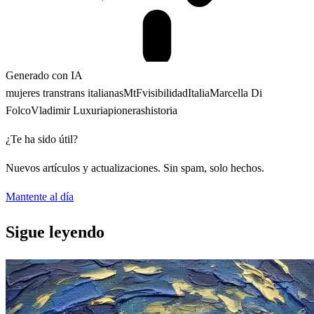
Generado con IA
mujeres trans
trans italianas
MtF
visibilidad
Italia
Marcella Di
Folco
Vladimir Luxuria
pioneras
historia
¿Te ha sido útil?
Nuevos artículos y actualizaciones. Sin spam, solo hechos.
Mantente al día
Sigue leyendo