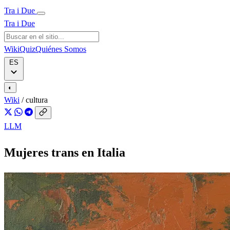
Tra i Due
Tra i Due
Wiki
Quiz
Quiénes Somos
ES
◐
Wiki
/
cultura
LLM
Mujeres trans en Italia