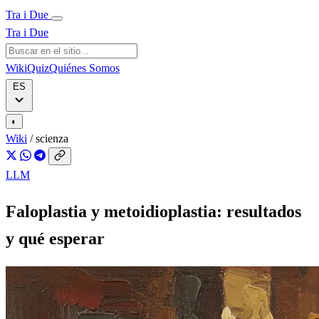
Tra i Due
Tra i Due
Wiki
Quiz
Quiénes Somos
ES
◐
Wiki
/
scienza
LLM
Faloplastia y metoidioplastia: resultados
y qué esperar