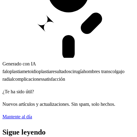
Generado con IA
faloplastia
metoidioplastia
resultados
cirugía
hombres trans
colgajo
radial
complicaciones
satisfacción
¿Te ha sido útil?
Nuevos artículos y actualizaciones. Sin spam, solo hechos.
Mantente al día
Sigue leyendo