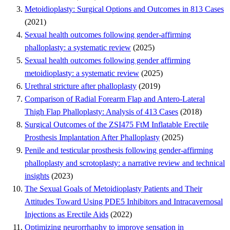
Metoidioplasty: Surgical Options and Outcomes in 813 Cases
(2021)
Sexual health outcomes following gender-affirming
phalloplasty: a systematic review
(2025)
Sexual health outcomes following gender affirming
metoidioplasty: a systematic review
(2025)
Urethral stricture after phalloplasty
(2019)
Comparison of Radial Forearm Flap and Antero-Lateral
Thigh Flap Phalloplasty: Analysis of 413 Cases
(2018)
Surgical Outcomes of the ZSI475 FtM Inflatable Erectile
Prosthesis Implantation After Phalloplasty
(2025)
Penile and testicular prosthesis following gender-affirming
phalloplasty and scrotoplasty: a narrative review and technical
insights
(2023)
The Sexual Goals of Metoidioplasty Patients and Their
Attitudes Toward Using PDE5 Inhibitors and Intracavernosal
Injections as Erectile Aids
(2022)
Optimizing neurorrhaphy to improve sensation in