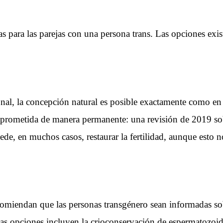
s para las parejas con una persona trans. Las opciones exi
al, la concepción natural es posible exactamente como en cu
mprometida de manera permanente: una revisión de 2019 sobr
de, en muchos casos, restaurar la fertilidad, aunque esto n
omiendan que las personas transgénero sean informadas sobr
 Las opciones incluyen la crioconservación de espermatozoi