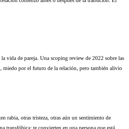
 relación comenzó antes o después de la transición. El
la vida de pareja. Una scoping review de 2022 sobre las
, miedo por el futuro de la relación, pero también alivio
n rabia, otras tristeza, otras aún un sentimiento de
na transfóbica: te convierten en una persona que está