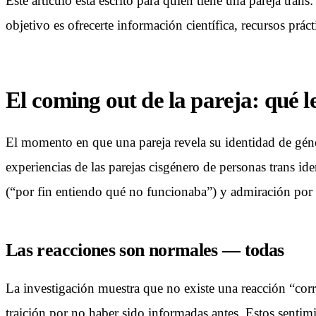
Este artículo está escrito para quien tiene una pareja tra
objetivo es ofrecerte información científica, recursos prác
El coming out de la pareja: qué le
El momento en que una pareja revela su identidad de gén
experiencias de las parejas cisgénero de personas trans ide
(“por fin entiendo qué no funcionaba”) y admiración por el
Las reacciones son normales — todas
La investigación muestra que no existe una reacción “corre
traición por no haber sido informadas antes. Estos sentim