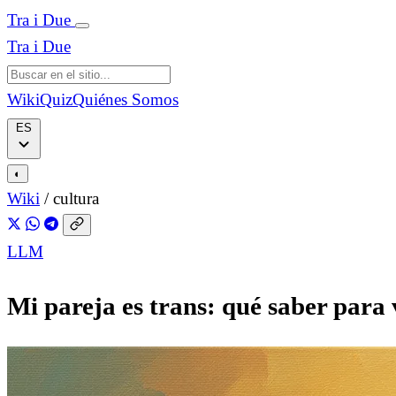
Tra i Due
Tra i Due
Wiki
Quiz
Quiénes Somos
ES
◐
Wiki
/
cultura
LLM
Mi pareja es trans: qué saber para v