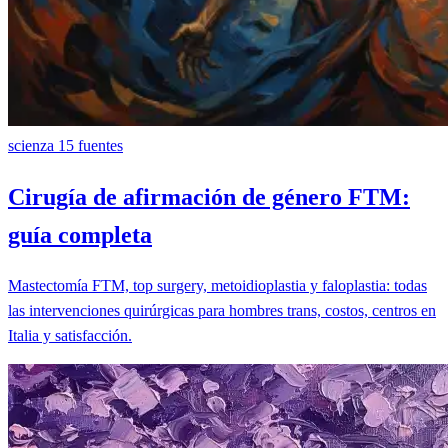
scienza
15 fuentes
Cirugía de afirmación de género FTM:
guía completa
Mastectomía FTM, top surgery, metoidioplastia y faloplastia: todas
las intervenciones quirúrgicas para hombres trans, costos, centros en
Italia y satisfacción.