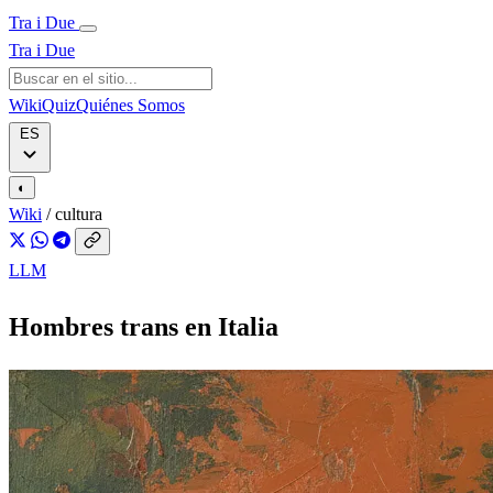
Tra i Due
Tra i Due
Wiki
Quiz
Quiénes Somos
ES
◐
Wiki
/
cultura
LLM
Hombres trans en Italia