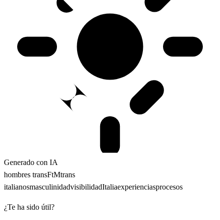
Generado con IA
hombres trans
FtM
trans
italianos
masculinidad
visibilidad
Italia
experiencias
procesos
¿Te ha sido útil?