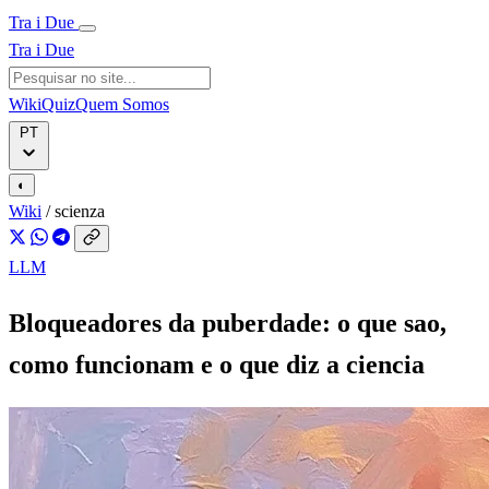
Tra i Due
Tra i Due
Wiki
Quiz
Quem Somos
PT
◐
Wiki
/
scienza
LLM
Bloqueadores da puberdade: o que sao,
como funcionam e o que diz a ciencia