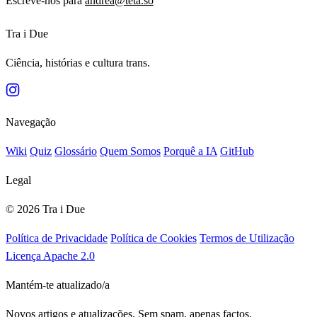
Escreve-nos para
andrea@teta.so
Tra i Due
Ciência, histórias e cultura trans.
Navegação
Wiki
Quiz
Glossário
Quem Somos
Porquê a IA
GitHub
Legal
© 2026 Tra i Due
Política de Privacidade
Política de Cookies
Termos de Utilização
Licença Apache 2.0
Mantém-te atualizado/a
Novos artigos e atualizações. Sem spam, apenas factos.