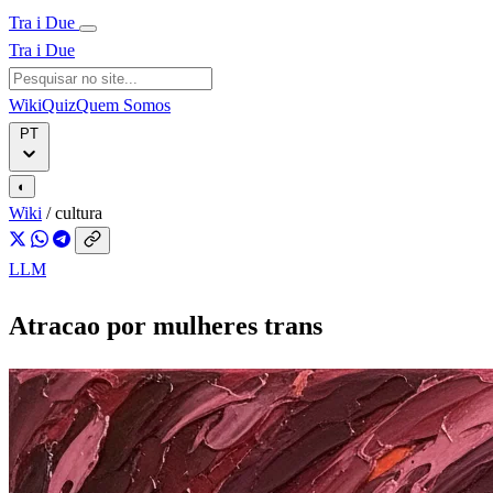
Tra i Due
Tra i Due
Wiki
Quiz
Quem Somos
PT
◐
Wiki
/
cultura
LLM
Atracao por mulheres trans