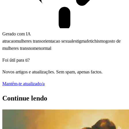
Gerado com IA
atracao
mulheres trans
orientacao sexual
estigma
fetichismo
gosto de
mulheres trans
nome
normal
Foi útil para ti?
Novos artigos e atualizações. Sem spam, apenas factos.
Mantém-te atualizado/a
Continue lendo