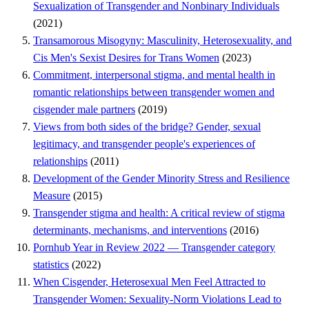
Sexualization of Transgender and Nonbinary Individuals
(2021)
Transamorous Misogyny: Masculinity, Heterosexuality, and
Cis Men's Sexist Desires for Trans Women
(2023)
Commitment, interpersonal stigma, and mental health in
romantic relationships between transgender women and
cisgender male partners
(2019)
Views from both sides of the bridge? Gender, sexual
legitimacy, and transgender people's experiences of
relationships
(2011)
Development of the Gender Minority Stress and Resilience
Measure
(2015)
Transgender stigma and health: A critical review of stigma
determinants, mechanisms, and interventions
(2016)
Pornhub Year in Review 2022 — Transgender category
statistics
(2022)
When Cisgender, Heterosexual Men Feel Attracted to
Transgender Women: Sexuality-Norm Violations Lead to