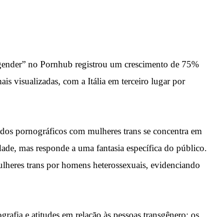
ansgender” no Pornhub registrou um crescimento de 75%
s visualizadas, com a Itália em terceiro lugar por
eúdos pornográficos com mulheres trans se concentra em
idade, mas responde a uma fantasia específica do público.
ulheres trans por homens heterossexuais, evidenciando
fia e atitudes em relação às pessoas transgênero: os