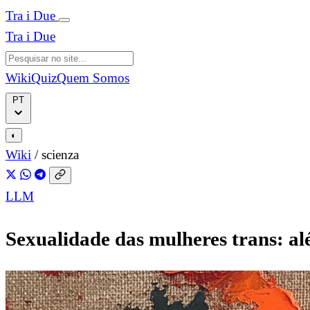
Tra i Due
Tra i Due
Wiki
Quiz
Quem Somos
PT
◐
Wiki
/
scienza
LLM
Sexualidade das mulheres trans: al