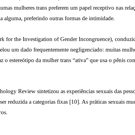
mas mulheres trans preferem um papel receptivo nas relaçõ
ma alguma, preferindo outras formas de intimidade.
k for the Investigation of Gender Incongruence), conduz
velou um dado frequentemente negligenciado: muitas mulhe
sfaz o estereótipo da mulher trans “ativa” que usa o pênis c
ology Review sintetizou as experiências sexuais das pesso
er reduzida a categorias fixas [10]. As práticas sexuais m
ros.