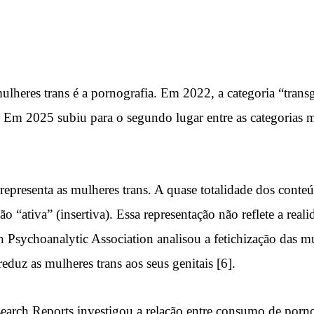
 mulheres trans é a pornografia. Em 2022, a categoria “tr
Em 2025 subiu para o segundo lugar entre as categorias mai
representa as mulheres trans. A quase totalidade dos cont
 “ativa” (insertiva). Essa representação não reflete a real
Psychoanalytic Association analisou a fetichização das m
duz as mulheres trans aos seus genitais [6].
h Reports investigou a relação entre consumo de pornogra