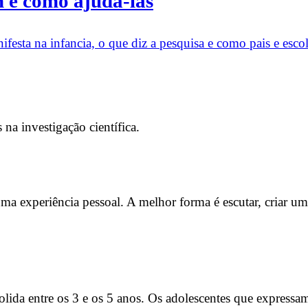
m e como ajuda-las
festa na infancia, o que diz a pesquisa e como pais e esco
na investigação científica.
ma experiência pessoal. A melhor forma é escutar, criar um 
lida entre os 3 e os 5 anos. Os adolescentes que expressam