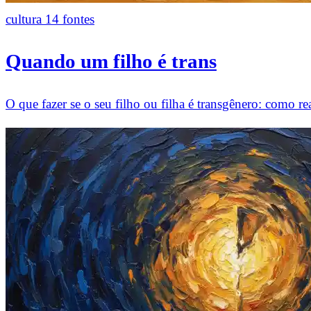
cultura
14 fontes
Quando um filho é trans
O que fazer se o seu filho ou filha é transgênero: como rea