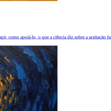
gir, como apoiá-lo, o que a ciência diz sobre a aceitação fa