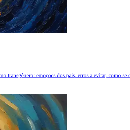
o transgênero: emoções dos pais, erros a evitar, como se