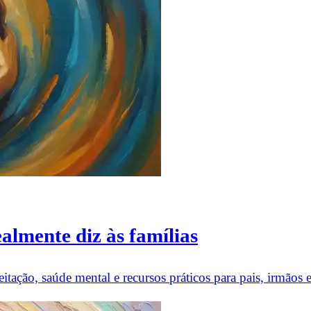
ealmente diz às famílias
itação, saúde mental e recursos práticos para pais, irmãos e