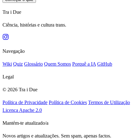
Tra i Due
Ciência, histórias e cultura trans.
Navegação
Wiki
Quiz
Glossário
Quem Somos
Porquê a IA
GitHub
Legal
© 2026 Tra i Due
Política de Privacidade
Política de Cookies
Termos de Utilização
Licença Apache 2.0
Mantém-te atualizado/a
Novos artigos e atualizações. Sem spam, apenas factos.