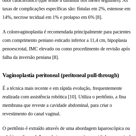
odor característico (que tende a diminuir nos meses seguintes). As
taxas de complicações específicas são: fístulas em 2%, estenose em
14%, necrose tecidual em 1% e prolapso em 6% [8].
A colonvaginoplastia é recomendada principalmente para pacientes
com comprimento peniano esticado inferior a 11,4 cm, hipoplasia
penoescrotal, IMC elevado ou como procedimento de revisão após
falha da inversão peniana [8].
Vaginoplastia peritoneal (peritoneal pull-through)
É a técnica mais recente e em rápida evolução, frequentemente
realizada com assistência robótica [10]. Utiliza o peritônio, a fina
membrana que reveste a cavidade abdominal, para criar o
revestimento do canal vaginal.
O peritônio é extraído através de uma abordagem laparoscópica ou