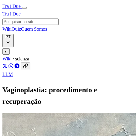
Tra i Due
Tra i Due
Wiki
Quiz
Quem Somos
PT
◐
Wiki
/
scienza
LLM
Vaginoplastia: procedimento e
recuperação