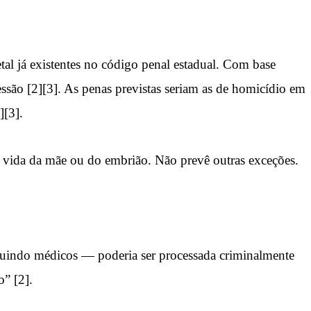
al já existentes no código penal estadual. Com base
essão [2][3]. As penas previstas seriam as de homicídio em
][3].
a vida da mãe ou do embrião. Não prevê outras exceções.
luindo médicos — poderia ser processada criminalmente
” [2].