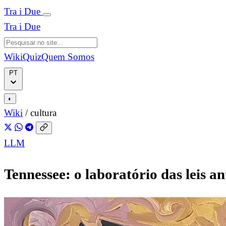
Tra i Due
Tra i Due
Wiki
Quiz
Quem Somos
PT
◐
Wiki
/
cultura
LLM
Tennessee: o laboratório das leis an