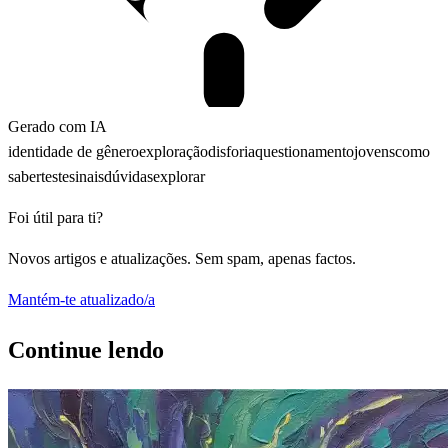
Gerado com IA
identidade de gênero
exploração
disforia
questionamento
jovens
como
saber
teste
sinais
dúvidas
explorar
Foi útil para ti?
Novos artigos e atualizações. Sem spam, apenas factos.
Mantém-te atualizado/a
Continue lendo