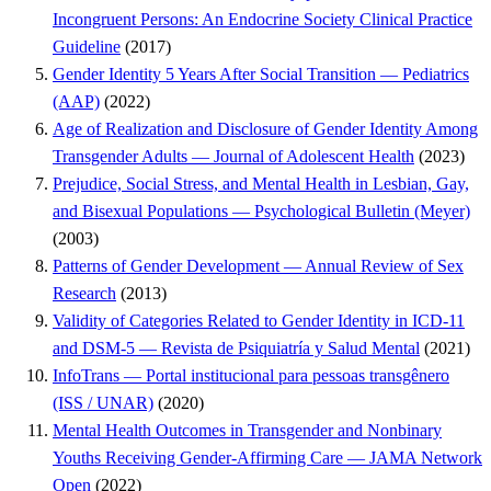
Incongruent Persons: An Endocrine Society Clinical Practice
Guideline
(2017)
Gender Identity 5 Years After Social Transition — Pediatrics
(AAP)
(2022)
Age of Realization and Disclosure of Gender Identity Among
Transgender Adults — Journal of Adolescent Health
(2023)
Prejudice, Social Stress, and Mental Health in Lesbian, Gay,
and Bisexual Populations — Psychological Bulletin (Meyer)
(2003)
Patterns of Gender Development — Annual Review of Sex
Research
(2013)
Validity of Categories Related to Gender Identity in ICD-11
and DSM-5 — Revista de Psiquiatría y Salud Mental
(2021)
InfoTrans — Portal institucional para pessoas transgênero
(ISS / UNAR)
(2020)
Mental Health Outcomes in Transgender and Nonbinary
Youths Receiving Gender-Affirming Care — JAMA Network
Open
(2022)