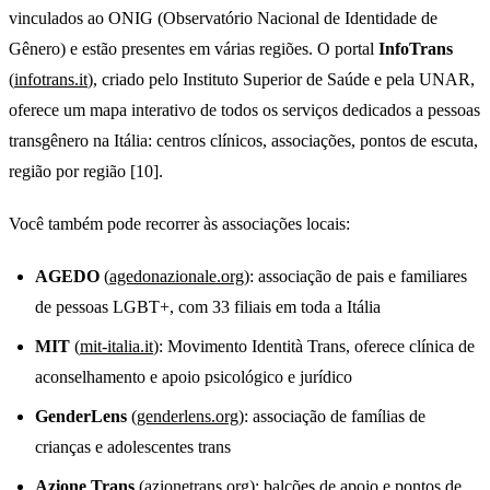
vinculados ao ONIG (Observatório Nacional de Identidade de
Gênero) e estão presentes em várias regiões. O portal
InfoTrans
(
infotrans.it
), criado pelo Instituto Superior de Saúde e pela UNAR,
oferece um mapa interativo de todos os serviços dedicados a pessoas
transgênero na Itália: centros clínicos, associações, pontos de escuta,
região por região [10].
Você também pode recorrer às associações locais:
AGEDO
(
agedonazionale.org
): associação de pais e familiares
de pessoas LGBT+, com 33 filiais em toda a Itália
MIT
(
mit-italia.it
): Movimento Identità Trans, oferece clínica de
aconselhamento e apoio psicológico e jurídico
GenderLens
(
genderlens.org
): associação de famílias de
crianças e adolescentes trans
Azione Trans
(
azionetrans.org
): balcões de apoio e pontos de