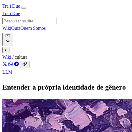
Tra i Due
Tra i Due
Wiki
Quiz
Quem Somos
PT
◐
Wiki
/
cultura
LLM
Entender a própria identidade de gênero