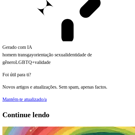
Gerado com IA
homem trans
gay
orientação sexual
identidade de
gênero
LGBTQ+
validade
Foi útil para ti?
Novos artigos e atualizações. Sem spam, apenas factos.
Mantém-te atualizado/a
Continue lendo