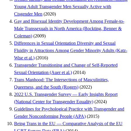
Young Adult Transgender Men Sexually Active with
Cisgender Men
(2020)
Gay and Bisexual Identity Development Among Female-to-
Male Transsexuals in North America (Bockting, Benner &
Coleman)
(2009)
Differences in Sexual Orientation Diversity and Sexual
Fluidity in Attractions Among Gender Minority Adults (Katz-
Wise et al.)
(2016)
Transgender Transitioning and Change of Self-Reported
Sexual Orientation (Auer et al.)
(2014)
Trans Manhood: The Intersections of Masculinities,
Queerness, and the South (Rogers)
(2022)
2022 U.S. Transgender Survey — Early Insights Report
(National Center for Transgender Equality)
(2024)
Guidelines for Psychological Practice with Transgender and
Gender Nonconforming People (APA)
(2015)
Being Trans in the EU — Comparative Analysis of the EU
LGBT Survey Data (FRA)
(2014)