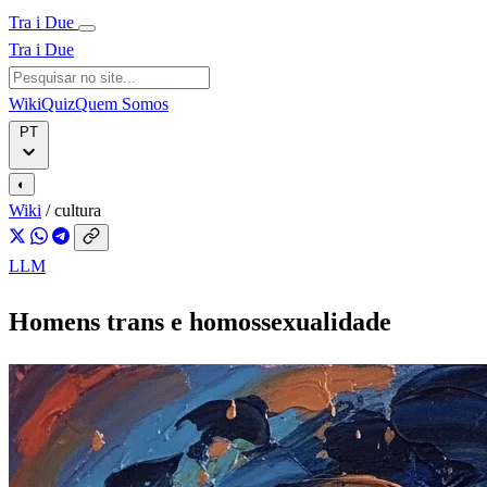
Tra i Due
Tra i Due
Wiki
Quiz
Quem Somos
PT
◐
Wiki
/
cultura
LLM
Homens trans e homossexualidade