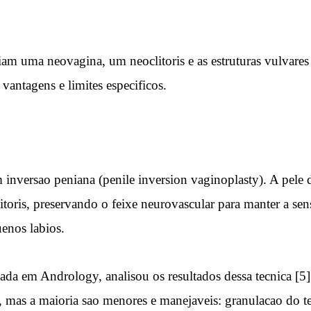
riam uma neovagina, um neoclitoris e as estruturas vulvares
vantagens e limites especificos.
nversao peniana (penile inversion vaginoplasty). A pele do
oris, preservando o feixe neurovascular para manter a sensi
uenos labios.
icada em Andrology, analisou os resultados dessa tecnica [
mas a maioria sao menores e manejaveis: granulacao do teci