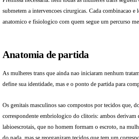
submetem a intervencoes cirurgicas. Cada combinacao e 
anatomico e fisiologico com quem segue um percurso medic
Anatomia de partida
As mulheres trans que ainda nao iniciaram nenhum tratam
define sua identidade, mas e o ponto de partida para co
Os genitais masculinos sao compostos por tecidos que, do
correspondente embriologico do clitoris: ambos derivam d
labioescrotais, que no homem formam o escroto, na mulher
do nada, mas se reorganizam tecidos que tem um corresp