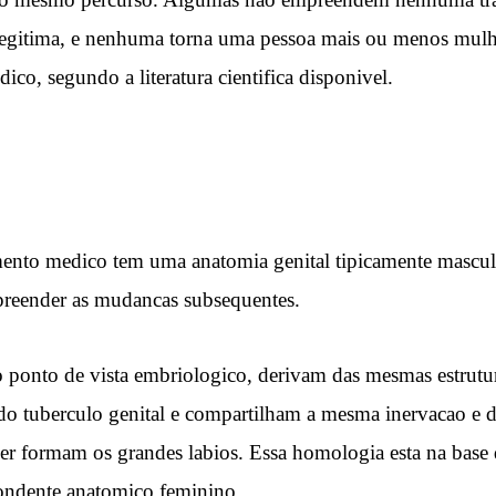
legitima, e nenhuma torna uma pessoa mais ou menos mulh
o, segundo a literatura cientifica disponivel.
ento medico tem uma anatomia genital tipicamente masculin
mpreender as mudancas subsequentes.
 ponto de vista embriologico, derivam das mesmas estrutur
o tuberculo genital e compartilham a mesma inervacao e de
 formam os grandes labios. Essa homologia esta na base das
ondente anatomico feminino.