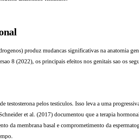
onal
drogenos) produz mudancas significativas na anatomia geni
o 8 (2022), os principais efeitos nos genitais sao os segu
testosterona pelos testiculos. Isso leva a uma progressiva 
chneider et al. (2017) documentou que a terapia hormonal ca
mento da membrana basal e comprometimento da espermatoge
tempo.