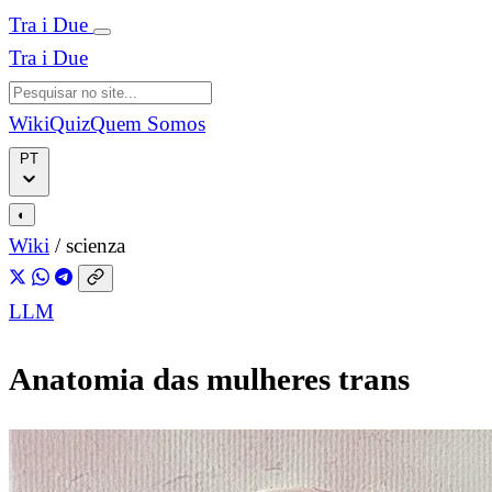
Tra i Due
Tra i Due
Wiki
Quiz
Quem Somos
PT
◐
Wiki
/
scienza
LLM
Anatomia das mulheres trans