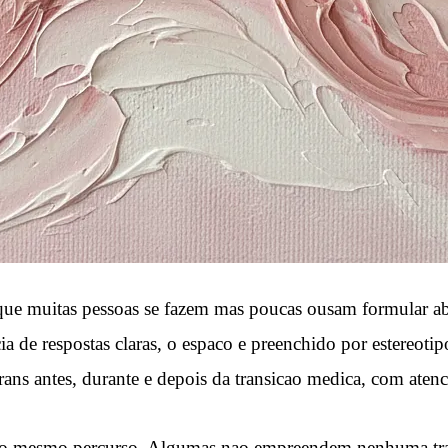
que muitas pessoas se fazem mas poucas ousam formular ab
 de respostas claras, o espaco e preenchido por estereotip
s antes, durante e depois da transicao medica, com atenca
em o mesmo percurso. Algumas nao empreendem nenhuma tra