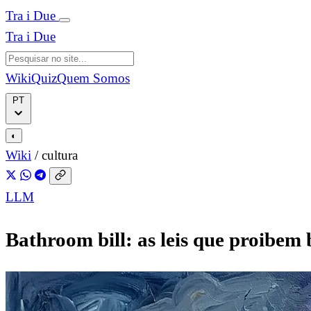
Tra i Due
Tra i Due
Wiki
Quiz
Quem Somos
PT
◐
Wiki
/
cultura
LLM
Bathroom bill: as leis que proibem 