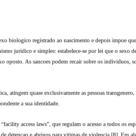
xo biologico registrado ao nascimento e depois impoe que
ismo juridico e simples: estabelece-se por lei que o sexo 
o sexo oposto. As sancoes podem recair sobre os individuos
atica, atingem quase exclusivamente as pessoas transgenero,
pondente a sua identidade.
 “facility access laws”, que regulam o acesso a todos os e
s de detencao e abrigos para vitimas de violencia [8]. Em 